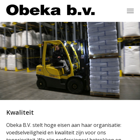
Spring naar hoofd-inhoud
Kwaliteit
Obeka B.V. stelt hoge eisen aan haar organisatie:
voedselveiligheid en kwaliteit zijn voor ons