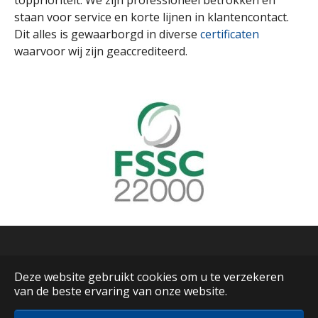
topprioriteit. We zijn professioneel betrokken en
staan voor service en korte lijnen in klantencontact.
Dit alles is gewaarborgd in diverse
certificaten
waarvoor wij zijn geaccrediteerd.
Nederlands
Deze website gebruikt cookies om u te verzekeren
English
van de beste ervaring van onze website.
© Obeka b.v.